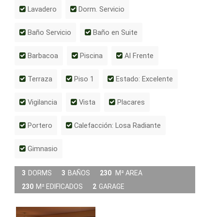
Lavadero
Dorm. Servicio
Baño Servicio
Baño en Suite
Barbacoa
Piscina
Al Frente
Terraza
Piso 1
Estado: Excelente
Vigilancia
Vista
Placares
Portero
Calefacción: Losa Radiante
Gimnasio
3
DORMS
3
BAÑOS
230
M² AREA
230
M² EDIFICADOS
2
GARAGE