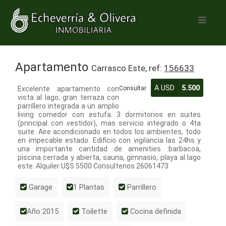
Apartamento
Carrasco Este, ref:
156633
A USD
5.500
Excelente apartamento con
Consultar
vista al lago, gran terraza con
parrillero integrada a un amplio
living comedor con estufa. 3 dormitorios en suites
(principal con vestidor), mas servicio integrado o 4ta
suite. Aire acondicionado en todos los ambientes, todo
en impecable estado. Edificio con vigilancia las 24hs y
una importante cantidad de amenities :barbacoa,
piscina cerrada y abierta, sauna, gimnasio, playa al lago
este. Alquiler U$S 5500 Consultenos 26061473
Garage
1 Plantas
Parrillero
Año 2015
Toilette
Cocina definida