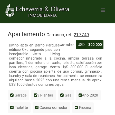
Apartamento
Carrasco, ref:
217749
USD
300.000
Divino apto en Barrio Parques
Consultar
edificio Oxo segundo piso con
inmejorable vista . Living
comedor integrado a la cocina, amplia terraza con
parrillero, 1 dormitorio en suite, toilette, calefacción por
losa eléctrica, garage. Venta U$S 300.000 El edificio
cuenta con piscina abierta de uso común, gimnasio ,
laundry y sala de reuniones. Actualmente se encuentra
alquilado hasta 2025 con una renta mensual de aprox.
U$S 1000.Gastos comunes bajos.
Garage
3 Plantas
Gas
Año 2020
Toilette
Cocina comedor
Piscina