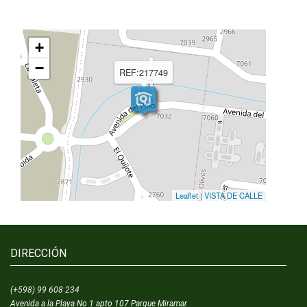
+
−
REF:217749
Leaflet
|
VISTA DE CALLE
DIRECCIÓN
(+598) 99 608 234
Avenida a la Playa No 1 apto 107 Parque Miramar