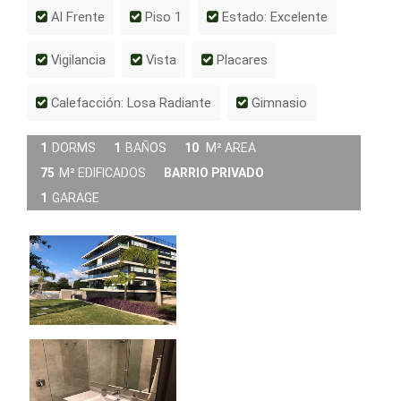
Al Frente
Piso 1
Estado: Excelente
Vigilancia
Vista
Placares
Calefacción: Losa Radiante
Gimnasio
1
DORMS
1
BAÑOS
10
M² AREA
75
M² EDIFICADOS
BARRIO PRIVADO
1
GARAGE