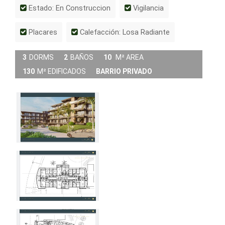
Estado: En Construccion
Vigilancia
Placares
Calefacción: Losa Radiante
3
DORMS
2
BAÑOS
10
M² AREA
130
M² EDIFICADOS
BARRIO PRIVADO