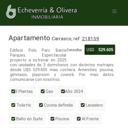
Apartamento
Carrasco, ref:
218159
USD
529.605
Edificio Polo Parc Barrio
Consultar
Parques. Espectacular
proyecto a estrenar en 2025
con unidades de 3 dormitorios con distintos metrajes
desde U$S 529.605 mas cochera. Amenities: piscina,
gimnasio, playroom y cowork. Por mas datos
comunicarse con nosotros.
3 Plantas
Gas
Año 2024
Toilette
Cocina definida
Lavadero
Baño en Suite
Piscina
Al Frente