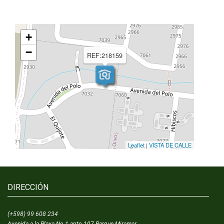
+
−
REF:218159
Leaflet
|
VISTA DE CALLE
DIRECCIÓN
(+598) 99 608 234
Avenida a la Playa No 1 apto 107 Parque Miramar